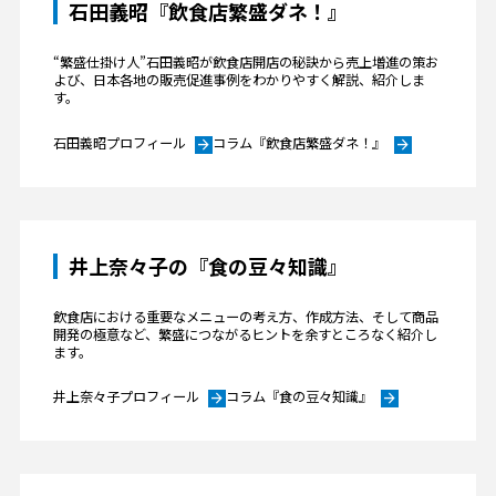
石田義昭『飲食店繁盛ダネ！』
“繁盛仕掛け人”石田義昭が飲食店開店の秘訣から売上増進の策お
よび、日本各地の販売促進事例をわかりやすく解説、紹介しま
す。
石田義昭プロフィール
コラム『飲食店繁盛ダネ！』
arrow_forward
arrow_forward
井上奈々子の『食の豆々知識』
飲食店における重要なメニューの考え方、作成方法、そして商品
開発の極意など、繁盛につながるヒントを余すところなく紹介し
ます。
井上奈々子プロフィール
コラム『食の豆々知識』
arrow_forward
arrow_forward