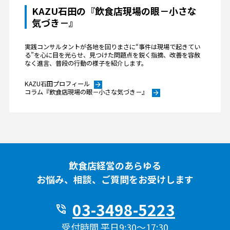
KAZU石田の『飲食店現場の眼－小さな
気づき－』
実践コンサルタントが各地を回りまさに“事件は現場で起きてい
る”を心に目を光らせ、見つけた問題点を鋭く指摘、改善を容赦
なく進言、普段の行動の様子を紹介します。
KAZU石田プロフィール
arrow_forward
コラム『飲食店現場の眼－小さな気づき－』
arrow_forward
飲食店経営のあらゆる
お悩み、相談、ご質問をお受けします
03-3498-5223
phone_in_talk
受付時間 平日9:30〜17:30