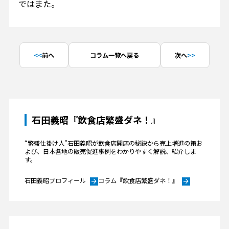
ではまた。
前へ
コラム一覧へ戻る
次へ
石田義昭『飲食店繁盛ダネ！』
“繁盛仕掛け人”石田義昭が飲食店開店の秘訣から売上増進の策お
よび、日本各地の販売促進事例をわかりやすく解説、紹介しま
す。
石田義昭プロフィール
コラム『飲食店繁盛ダネ！』
arrow_forward
arrow_forward