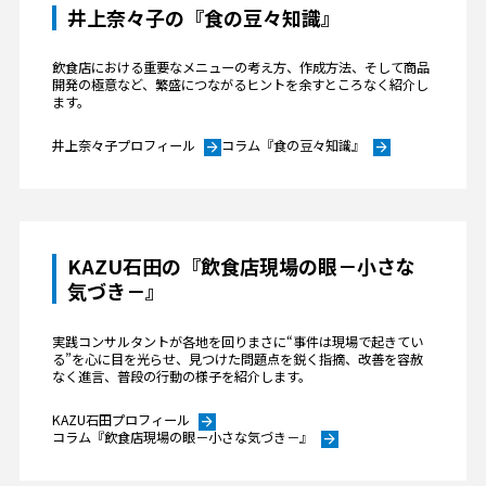
井上奈々子の『食の豆々知識』
飲食店における重要なメニューの考え方、作成方法、そして商品
開発の極意など、繁盛につながるヒントを余すところなく紹介し
ます。
井上奈々子プロフィール
コラム『食の豆々知識』
arrow_forward
arrow_forward
KAZU石田の『飲食店現場の眼－小さな
気づき－』
実践コンサルタントが各地を回りまさに“事件は現場で起きてい
る”を心に目を光らせ、見つけた問題点を鋭く指摘、改善を容赦
なく進言、普段の行動の様子を紹介します。
KAZU石田プロフィール
arrow_forward
コラム『飲食店現場の眼－小さな気づき－』
arrow_forward