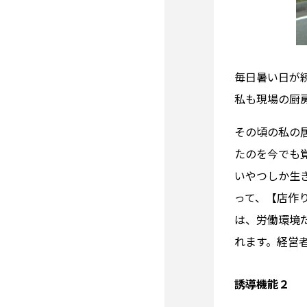
毎日暑い日が
私も現場の厨
その頃の私の
たのを今でも
いやつしか生
って、【店作
は、労働環境
れます。経営
誘導機能２