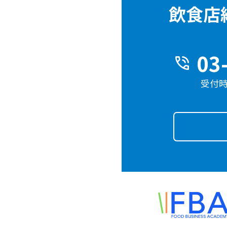
飲食店
03
phone_in_talk
受付時間