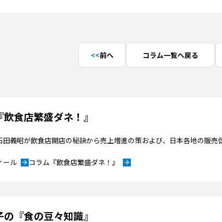
前へ
コラム一覧へ戻る
『飲食店繁盛ダネ！』
”石田義昭が飲食店開店の秘訣から売上増進の策および、日本各地の販売
ィール
コラム『飲食店繁盛ダネ！』
arrow_forward
arrow_forward
子の『食の豆々知識』