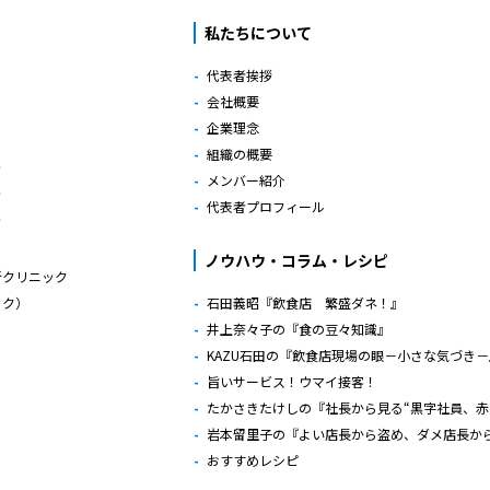
私たちについて
代表者挨拶
会社概要
企業理念
組織の概要
グ
メンバー紹介
グ
代表者プロフィール
グ
ノウハウ・コラム・レシピ
断クリニック
ック）
石田義昭『飲食店 繁盛ダネ！』
井上奈々子の『食の豆々知識』
KAZU石田の『飲食店現場の眼－小さな気づき－
旨いサービス！ウマイ接客！
たかさきたけしの『社長から見る“黒字社員、赤
岩本留里子の『よい店長から盗め、ダメ店長か
おすすめレシピ