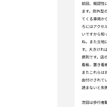
前回、視認性
ます。郊外型
てくる車両か
ろにはアクセ
いですから知
ね。また立地
す。大きけれ
原則です。店
看板、置き看
またこれらは
由付けされて
読まないと失
次回は歩行者