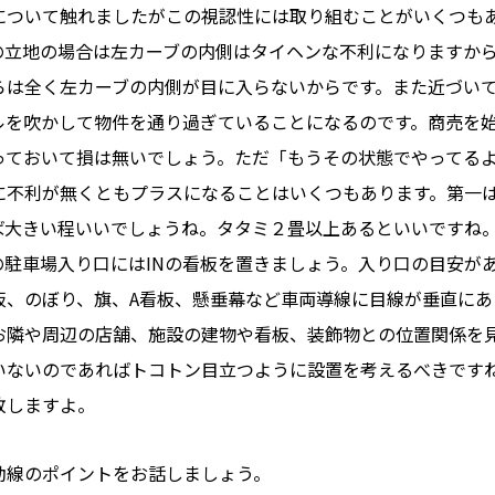
について触れましたがこの視認性には取り組むことがいくつも
の立地の場合は左カーブの内側はタイヘンな不利になりますか
らは全く左カーブの内側が目に入らないからです。また近づい
ルを吹かして物件を通り過ぎていることになるのです。商売を
っておいて損は無いでしょう。ただ「もうその状態でやってる
に不利が無くともプラスになることはいくつもあります。第一は予
ば大きい程いいでしょうね。タタミ２畳以上あるといいですね
の駐車場入り口にはINの看板を置きましょう。入り口の目安が
板、のぼり、旗、A看板、懸垂幕など車両導線に目線が垂直に
お隣や周辺の店舗、施設の建物や看板、装飾物との位置関係を
いないのであればトコトン目立つように設置を考えるべきです
敗しますよ。
動線のポイントをお話しましょう。