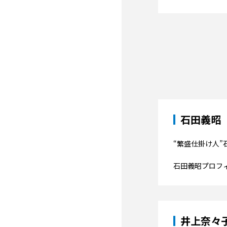
石田義昭
“繁盛仕掛け人
石田義昭プロフ
井上奈々