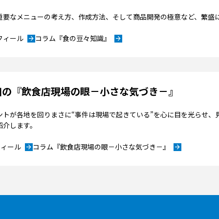
重要なメニューの考え方、作成方法、そして商品開発の極意など、繁盛
フィール
コラム『食の豆々知識』
arrow_forward
arrow_forward
石田の『飲食店現場の眼－小さな気づき－』
ントが各地を回りまさに“事件は現場で起きている”を心に目を光らせ、
紹介します。
フィール
コラム『飲食店現場の眼－小さな気づき－』
arrow_forward
arrow_forward