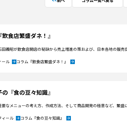
前へ
コラム一覧へ戻る
『飲食店繁盛ダネ！』
”石田義昭が飲食店開店の秘訣から売上増進の策および、日本各地の販売
ィール
コラム『飲食店繁盛ダネ！』
arrow_forward
arrow_forward
子の『食の豆々知識』
重要なメニューの考え方、作成方法、そして商品開発の極意など、繁盛
フィール
コラム『食の豆々知識』
arrow_forward
arrow_forward