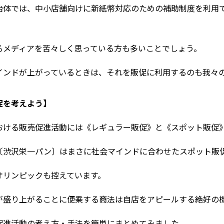
治体では、中小店舗向けに新紙幣対応のための補助制度を利用
るメディアを苦々しく思っている方も多いことでしょう。
インドが上がっているときは、それを販促に利用するのも我々
促を考えよう】
おける販売促進活動には《レギュラー販促》と《スポット販促
〔渋沢栄一パン〕はまさに社会マインドに合わせたスポット販
オリンピックも控えています。
が盛り上がることに便乗する商法は自店をアピールする絶好の
促進活動の考え方・手法を簡単にまとめてみました。