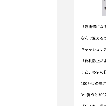
「新紙幣にな
なんで変える
キャッシュレ
「偽札防止だ
まあ、多少の
100万束の厚
3つ買うと30