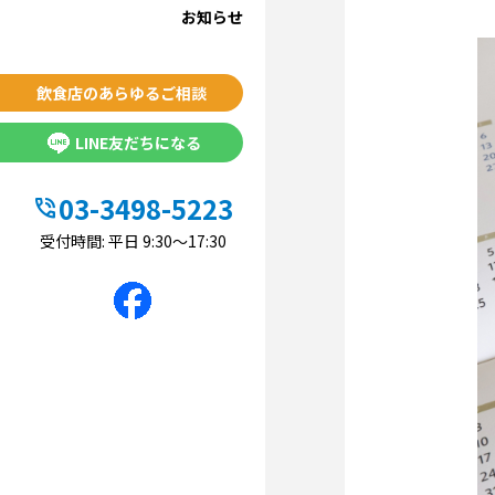
お知らせ
飲食店のあらゆるご相談
LINE友だちになる
03-3498-5223
phone_in_talk
受付時間: 平日 9:30〜17:30