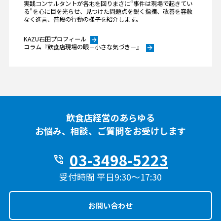
実践コンサルタントが各地を回りまさに“事件は現場で起きてい
る”を心に目を光らせ、見つけた問題点を鋭く指摘、改善を容赦
なく進言、普段の行動の様子を紹介します。
KAZU石田プロフィール
arrow_forward
コラム『飲食店現場の眼－小さな気づき－』
arrow_forward
飲食店経営のあらゆる
お悩み、相談、ご質問をお受けします
03-3498-5223
phone_in_talk
受付時間 平日9:30〜17:30
お問い合わせ