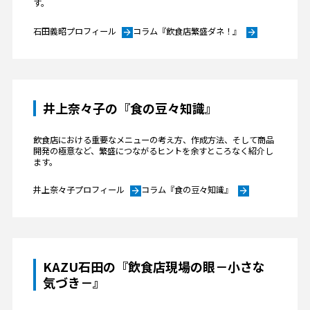
す。
石田義昭プロフィール
コラム『飲食店繁盛ダネ！』
arrow_forward
arrow_forward
井上奈々子の『食の豆々知識』
飲食店における重要なメニューの考え方、作成方法、そして商品
開発の極意など、繁盛につながるヒントを余すところなく紹介し
ます。
井上奈々子プロフィール
コラム『食の豆々知識』
arrow_forward
arrow_forward
KAZU石田の『飲食店現場の眼－小さな
気づき－』