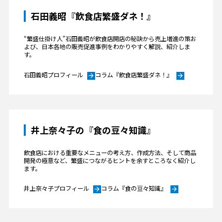
石田義昭『飲食店繁盛ダネ！』
“繁盛仕掛け人”石田義昭が飲食店開店の秘訣から売上増進の策お
よび、日本各地の販売促進事例をわかりやすく解説、紹介しま
す。
石田義昭プロフィール
コラム『飲食店繁盛ダネ！』
arrow_forward
arrow_forward
井上奈々子の『食の豆々知識』
飲食店における重要なメニューの考え方、作成方法、そして商品
開発の極意など、繁盛につながるヒントを余すところなく紹介し
ます。
井上奈々子プロフィール
コラム『食の豆々知識』
arrow_forward
arrow_forward