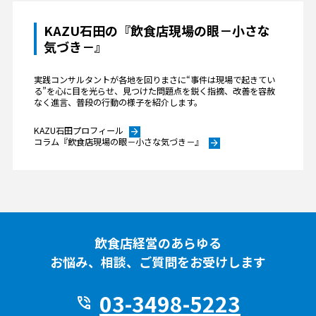
KAZU石田の『飲食店現場の眼－小さな
気づき－』
実践コンサルタントが各地を回りまさに“事件は現場で起きてい
る”を心に目を光らせ、見つけた問題点を鋭く指摘、改善を容赦
なく進言、普段の行動の様子を紹介します。
KAZU石田プロフィール
arrow_forward
コラム『飲食店現場の眼－小さな気づき－』
arrow_forward
飲食店経営のあらゆる
お悩み、相談、ご質問をお受けします
03-3498-5223
phone_in_talk