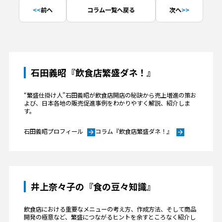
前へ
コラム一覧へ戻る
次へ
石田義昭『飲食店繁盛ダネ！』
“繁盛仕掛け人”石田義昭が飲食店開店の秘訣から売上増進の策お
よび、日本各地の販売促進事例をわかりやすく解説、紹介しま
す。
石田義昭プロフィール
コラム『飲食店繁盛ダネ！』
arrow_forward
arrow_forward
井上奈々子の『食の豆々知識』
飲食店における重要なメニューの考え方、作成方法、そして商品
開発の極意など、繁盛につながるヒントを余すところなく紹介し