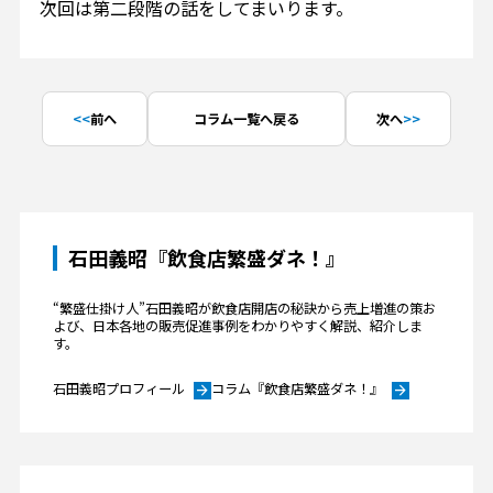
次回は第二段階の話をしてまいります。
前へ
コラム一覧へ戻る
次へ
石田義昭『飲食店繁盛ダネ！』
“繁盛仕掛け人”石田義昭が飲食店開店の秘訣から売上増進の策お
よび、日本各地の販売促進事例をわかりやすく解説、紹介しま
す。
石田義昭プロフィール
コラム『飲食店繁盛ダネ！』
arrow_forward
arrow_forward