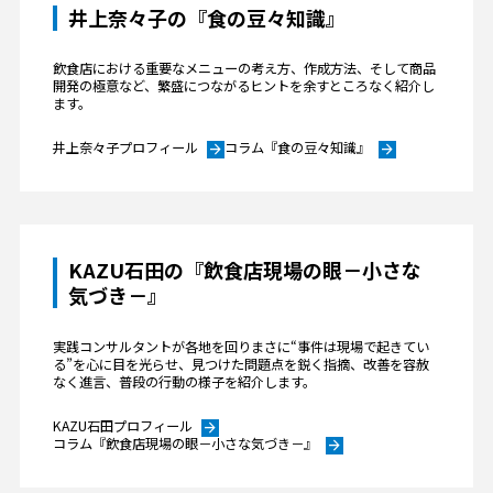
井上奈々子の『食の豆々知識』
飲食店における重要なメニューの考え方、作成方法、そして商品
開発の極意など、繁盛につながるヒントを余すところなく紹介し
ます。
井上奈々子プロフィール
コラム『食の豆々知識』
arrow_forward
arrow_forward
KAZU石田の『飲食店現場の眼－小さな
気づき－』
実践コンサルタントが各地を回りまさに“事件は現場で起きてい
る”を心に目を光らせ、見つけた問題点を鋭く指摘、改善を容赦
なく進言、普段の行動の様子を紹介します。
KAZU石田プロフィール
arrow_forward
コラム『飲食店現場の眼－小さな気づき－』
arrow_forward