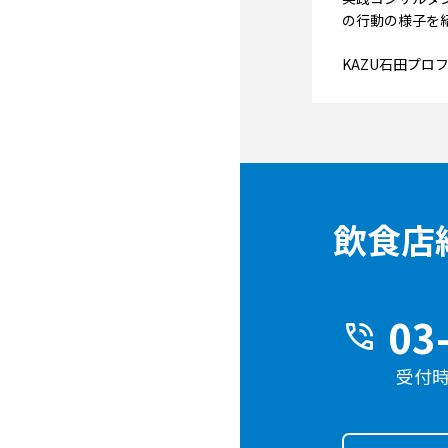
の行動の様子を
KAZU石田プロ
飲食店
03
phone_in_talk
受付時間