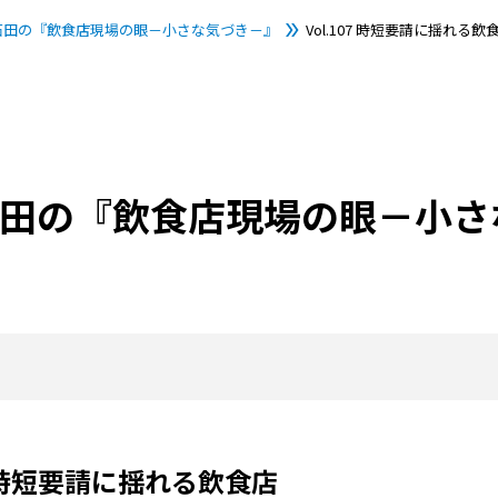
U石田の『飲食店現場の眼－小さな気づき－』
Vol.107 時短要請に揺れる飲
U石田の『飲食店現場の眼－小
07 時短要請に揺れる飲食店