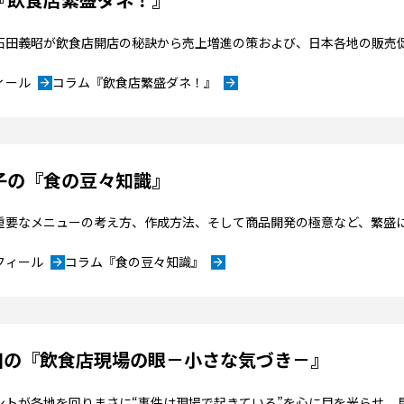
”石田義昭が飲食店開店の秘訣から売上増進の策および、日本各地の販売
ィール
コラム『飲食店繁盛ダネ！』
arrow_forward
arrow_forward
子の『食の豆々知識』
重要なメニューの考え方、作成方法、そして商品開発の極意など、繁盛
フィール
コラム『食の豆々知識』
arrow_forward
arrow_forward
石田の『飲食店現場の眼－小さな気づき－』
ントが各地を回りまさに“事件は現場で起きている”を心に目を光らせ、