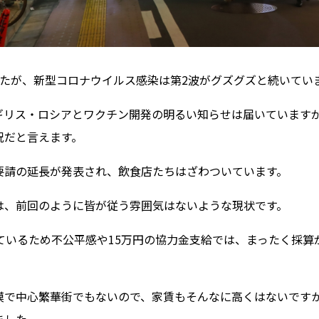
したが、新型コロナウイルス感染は第2波がグズグズと続いてい
ギリス・ロシアとワクチン開発の明るい知らせは届いています
況だと言えます。
要請の延長が発表され、飲食店たちはざわついています。
は、前回のように皆が従う雰囲気はないような現状です。
れているため不公平感や15万円の協力金支給では、まったく採
模で中心繁華街でもないので、家賃もそんなに高くはないですか