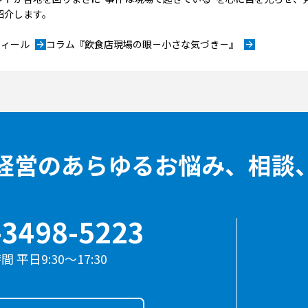
紹介します。
フィール
コラム『飲食店現場の眼－小さな気づき－』
arrow_forward
arrow_forward
経営のあらゆる
お悩み、相談
-3498-5223
 平日9:30〜17:30