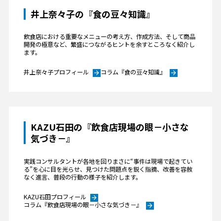
井上奈々子の『食の豆々知識』
飲食店における重要なメニューの考え方、作成方法、そして商品
開発の極意など、繁盛につながるヒントを余すところなく紹介し
ます。
井上奈々子プロフィール
コラム『食の豆々知識』
arrow_forward
arrow_forward
KAZU石田の『飲食店現場の眼－小さな
気づき－』
実践コンサルタントが各地を回りまさに“事件は現場で起きてい
る”を心に目を光らせ、見つけた問題点を鋭く指摘、改善を容赦
なく進言、普段の行動の様子を紹介します。
KAZU石田プロフィール
arrow_forward
コラム『飲食店現場の眼－小さな気づき－』
arrow_forward