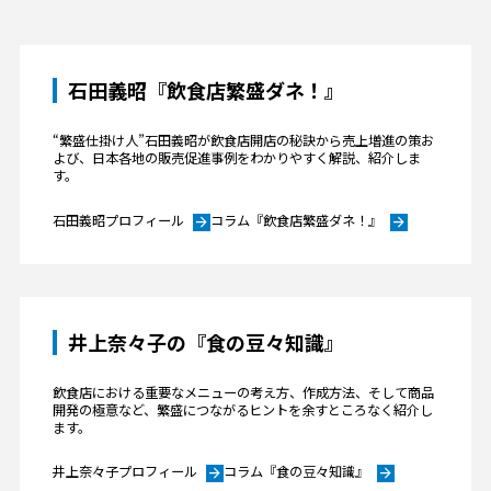
石田義昭『飲食店繁盛ダネ！』
“繁盛仕掛け人”石田義昭が飲食店開店の秘訣から売上増進の策お
よび、日本各地の販売促進事例をわかりやすく解説、紹介しま
す。
石田義昭プロフィール
コラム『飲食店繁盛ダネ！』
arrow_forward
arrow_forward
井上奈々子の『食の豆々知識』
飲食店における重要なメニューの考え方、作成方法、そして商品
開発の極意など、繁盛につながるヒントを余すところなく紹介し
ます。
井上奈々子プロフィール
コラム『食の豆々知識』
arrow_forward
arrow_forward