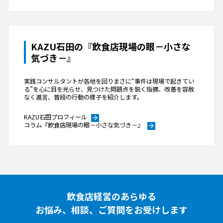
KAZU石田の『飲食店現場の眼－小さな
気づき－』
実践コンサルタントが各地を回りまさに“事件は現場で起きてい
る”を心に目を光らせ、見つけた問題点を鋭く指摘、改善を容赦
なく進言、普段の行動の様子を紹介します。
KAZU石田プロフィール
arrow_forward
コラム『飲食店現場の眼－小さな気づき－』
arrow_forward
飲食店経営のあらゆる
お悩み、相談、ご質問をお受けします