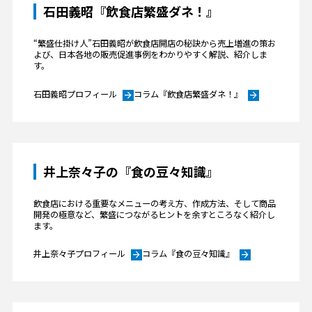
石田義昭『飲食店繁盛ダネ！』
“繁盛仕掛け人”石田義昭が飲食店開店の秘訣から売上増進の策お
よび、日本各地の販売促進事例をわかりやすく解説、紹介しま
す。
石田義昭プロフィール
コラム『飲食店繁盛ダネ！』
arrow_forward
arrow_forward
井上奈々子の『食の豆々知識』
飲食店における重要なメニューの考え方、作成方法、そして商品
開発の極意など、繁盛につながるヒントを余すところなく紹介し
ます。
井上奈々子プロフィール
コラム『食の豆々知識』
arrow_forward
arrow_forward