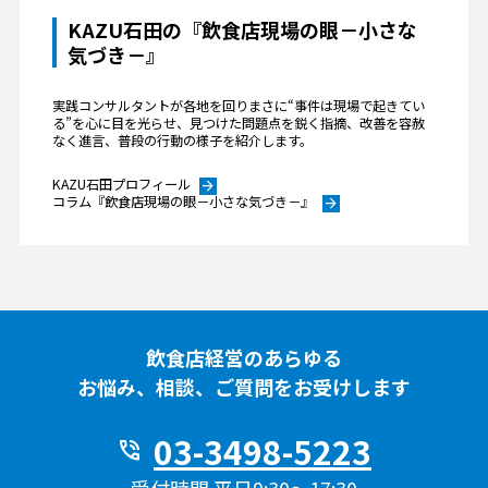
KAZU石田の『飲食店現場の眼－小さな
気づき－』
実践コンサルタントが各地を回りまさに“事件は現場で起きてい
る”を心に目を光らせ、見つけた問題点を鋭く指摘、改善を容赦
なく進言、普段の行動の様子を紹介します。
KAZU石田プロフィール
arrow_forward
コラム『飲食店現場の眼－小さな気づき－』
arrow_forward
飲食店経営のあらゆる
お悩み、相談、ご質問をお受けします
03-3498-5223
phone_in_talk
受付時間 平日9:30〜17:30