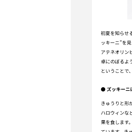
初夏を知らせ
ッキーニ”を
アテネオリン
卓にのぼるよ
ということで
● ズッキー
きゅうりと形
ハロウィンな
果を食します
ています。き