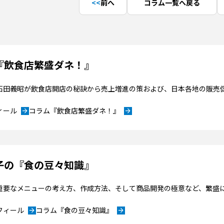
前へ
コラム一覧へ戻る
『飲食店繁盛ダネ！』
”石田義昭が飲食店開店の秘訣から売上増進の策および、日本各地の販売
ィール
コラム『飲食店繁盛ダネ！』
arrow_forward
arrow_forward
子の『食の豆々知識』
重要なメニューの考え方、作成方法、そして商品開発の極意など、繁盛
フィール
コラム『食の豆々知識』
arrow_forward
arrow_forward