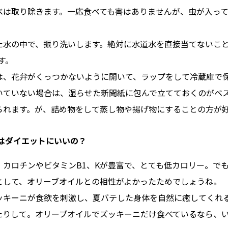
べは取り除きます。一応食べても害はありませんが、虫が入っ
た水の中で、振り洗いします。絶対に水道水を直接当てないこ
す。
は、花弁がくっつかないように開いて、ラップをして冷蔵庫で保
いていない場合は、湿らせた新聞紙に包んで立てておくのがベ
られます。が、詰め物をして蒸し物や揚げ物にすることの方が
ニはダイエットにいいの？
、カロチンやビタミンB1、Kが豊富で、とても低カロリー。で
として、オリーブオイルとの相性がよかったためでしょうね。
ッキーニが食欲を刺激し、夏バテした身体を自然に癒してくれ
たりして。オリーブオイルでズッキーニだけ食べているなら、