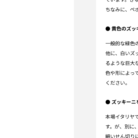
ちなみに、ペ
● 黄色のズ
一般的な緑色
他に、白いズ
るような巨大
色や形によっ
ください。
● ズッキー
本場イタリヤ
す。が、別に
細いせん切り