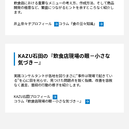
飲食店における重要なメニューの考え方、作成方法、そして商品
開発の極意など、繁盛につながるヒントを余すところなく紹介し
ます。
井上奈々子プロフィール
コラム『食の豆々知識』
arrow_forward
arrow_forward
KAZU石田の『飲食店現場の眼－小さな
気づき－』
実践コンサルタントが各地を回りまさに“事件は現場で起きてい
る”を心に目を光らせ、見つけた問題点を鋭く指摘、改善を容赦
なく進言、普段の行動の様子を紹介します。
KAZU石田プロフィール
arrow_forward
コラム『飲食店現場の眼－小さな気づき－』
arrow_forward