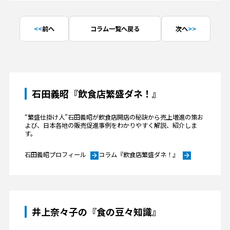
前へ
コラム一覧へ戻る
次へ
石田義昭『飲食店繁盛ダネ！』
“繁盛仕掛け人”石田義昭が飲食店開店の秘訣から売上増進の策お
よび、日本各地の販売促進事例をわかりやすく解説、紹介しま
す。
石田義昭プロフィール
コラム『飲食店繁盛ダネ！』
arrow_forward
arrow_forward
井上奈々子の『食の豆々知識』