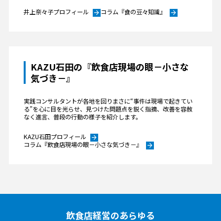
井上奈々子プロフィール
コラム『食の豆々知識』
arrow_forward
arrow_forward
KAZU石田の『飲食店現場の眼－小さな
気づき－』
実践コンサルタントが各地を回りまさに“事件は現場で起きてい
る”を心に目を光らせ、見つけた問題点を鋭く指摘、改善を容赦
なく進言、普段の行動の様子を紹介します。
KAZU石田プロフィール
arrow_forward
コラム『飲食店現場の眼－小さな気づき－』
arrow_forward
飲食店経営のあらゆる