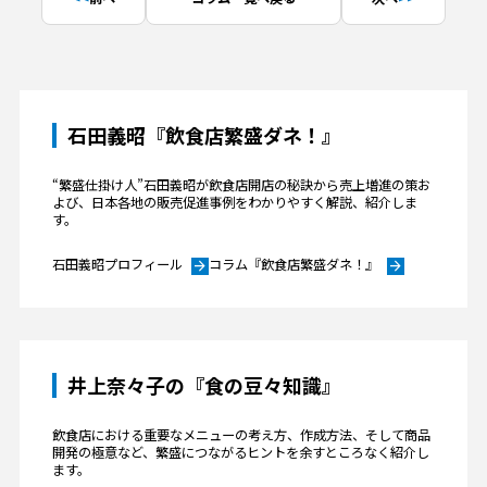
石田義昭『飲食店繁盛ダネ！』
“繁盛仕掛け人”石田義昭が飲食店開店の秘訣から売上増進の策お
よび、日本各地の販売促進事例をわかりやすく解説、紹介しま
す。
石田義昭プロフィール
コラム『飲食店繁盛ダネ！』
arrow_forward
arrow_forward
井上奈々子の『食の豆々知識』
飲食店における重要なメニューの考え方、作成方法、そして商品
開発の極意など、繁盛につながるヒントを余すところなく紹介し
ます。