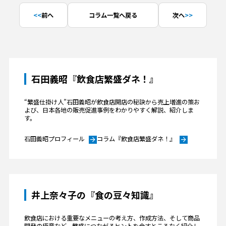
前へ
コラム一覧へ戻る
次へ
石田義昭『飲食店繁盛ダネ！』
“繁盛仕掛け人”石田義昭が飲食店開店の秘訣から売上増進の策お
よび、日本各地の販売促進事例をわかりやすく解説、紹介しま
す。
石田義昭プロフィール
コラム『飲食店繁盛ダネ！』
arrow_forward
arrow_forward
井上奈々子の『食の豆々知識』
飲食店における重要なメニューの考え方、作成方法、そして商品
開発の極意など、繁盛につながるヒントを余すところなく紹介し