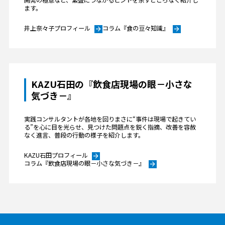
ます。
井上奈々子プロフィール
コラム『食の豆々知識』
arrow_forward
arrow_forward
KAZU石田の『飲食店現場の眼－小さな
気づき－』
実践コンサルタントが各地を回りまさに“事件は現場で起きてい
る”を心に目を光らせ、見つけた問題点を鋭く指摘、改善を容赦
なく進言、普段の行動の様子を紹介します。
KAZU石田プロフィール
arrow_forward
コラム『飲食店現場の眼－小さな気づき－』
arrow_forward