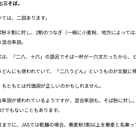
七三そば。
いては、二説あります。
ば粉８割に対し、2割のつなぎ（一般に小麦粉、地方によって
う混合率説。
実は、「二八、十六」の語呂でそば一杯が一六文だったから、
うどんにも使われていて、「二八うどん」というものが文献に
、もともとは代価説が正しいのかもしれません。
合率説が使われているようですが、混合率説も、そば粉に対し、
わけでもないこともあります。
考までに、JASでは乾麺の場合、蕎麦粉3割以上を蕎麦と名乗っ