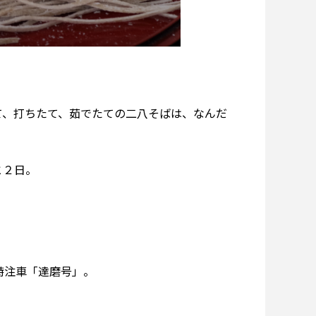
て、打ちたて、茹でたての二八そばは、なんだ
と２日。
特注車「達磨号」。