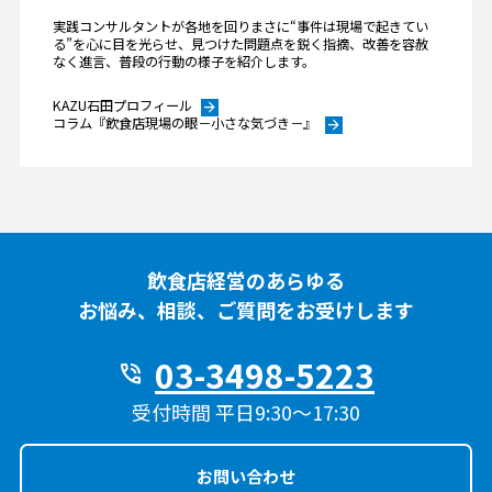
実践コンサルタントが各地を回りまさに“事件は現場で起きてい
る”を心に目を光らせ、見つけた問題点を鋭く指摘、改善を容赦
なく進言、普段の行動の様子を紹介します。
KAZU石田プロフィール
arrow_forward
コラム『飲食店現場の眼－小さな気づき－』
arrow_forward
飲食店経営のあらゆる
お悩み、相談、ご質問をお受けします
03-3498-5223
phone_in_talk
受付時間 平日9:30〜17:30
お問い合わせ