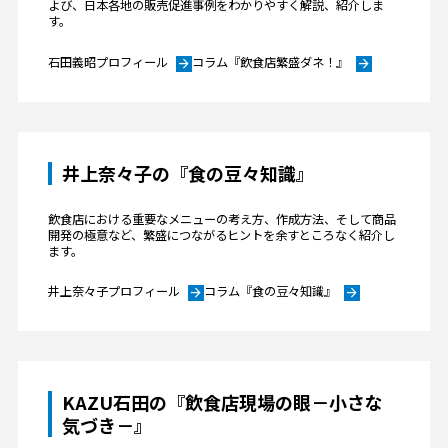
よび、日本各地の販売促進事例をわかりやすく解説、紹介しま
す。
石田義昭プロフィール
コラム『飲食店繁盛ダネ！』
arrow_forward
arrow_forward
井上奈々子の『食の豆々知識』
飲食店における重要なメニューの考え方、作成方法、そして商品
開発の極意など、繁盛につながるヒントを余すところなく紹介し
ます。
井上奈々子プロフィール
コラム『食の豆々知識』
arrow_forward
arrow_forward
KAZU石田の『飲食店現場の眼－小さな
気づき－』