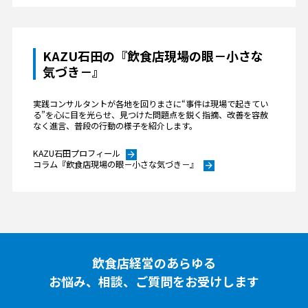
KAZU石田の『飲食店現場の眼－小さな
気づき－』
実践コンサルタントが各地を回りまさに“事件は現場で起きてい
る”を心に目を光らせ、見つけた問題点を鋭く指摘、改善を容赦
なく進言、普段の行動の様子を紹介します。
KAZU石田プロフィール
arrow_forward
コラム『飲食店現場の眼－小さな気づき－』
arrow_forward
飲食店経営のあらゆる
お悩み、相談、ご質問をお受けします