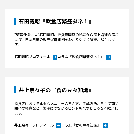
石田義昭『飲食店繁盛ダネ！』
“繁盛仕掛け人”石田義昭が飲食店開店の秘訣から売上増進の策お
よび、日本各地の販売促進事例をわかりやすく解説、紹介しま
す。
石田義昭プロフィール
コラム『飲食店繁盛ダネ！』
arrow_forward
arrow_forward
井上奈々子の『食の豆々知識』
飲食店における重要なメニューの考え方、作成方法、そして商品
開発の極意など、繁盛につながるヒントを余すところなく紹介し
ます。
井上奈々子プロフィール
コラム『食の豆々知識』
arrow_forward
arrow_forward