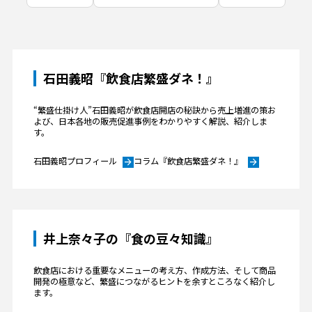
石田義昭『飲食店繁盛ダネ！』
“繁盛仕掛け人”石田義昭が飲食店開店の秘訣から売上増進の策お
よび、日本各地の販売促進事例をわかりやすく解説、紹介しま
す。
石田義昭プロフィール
コラム『飲食店繁盛ダネ！』
arrow_forward
arrow_forward
井上奈々子の『食の豆々知識』
飲食店における重要なメニューの考え方、作成方法、そして商品
開発の極意など、繁盛につながるヒントを余すところなく紹介し
ます。