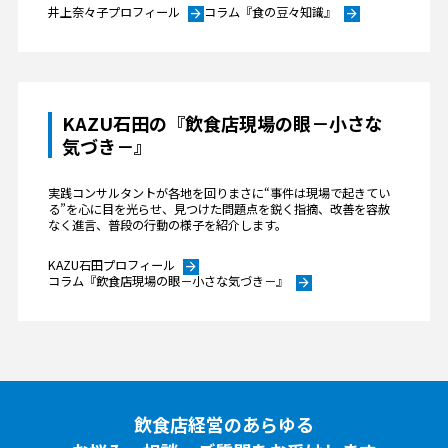
井上奈々子プロフィール
コラム『食の豆々知識』
arrow_forward
arrow_forward
KAZU石田の『飲食店現場の眼－小さな
気づき－』
実践コンサルタントが各地を回りまさに“事件は現場で起きてい
る”を心に目を光らせ、見つけた問題点を鋭く指摘、改善を容赦
なく進言、普段の行動の様子を紹介します。
KAZU石田プロフィール
arrow_forward
コラム『飲食店現場の眼－小さな気づき－』
arrow_forward
飲食店経営のあらゆる