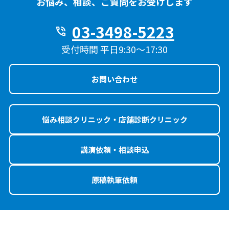
お悩み、相談、ご質問をお受けします
03-3498-5223
phone_in_talk
受付時間 平日9:30〜17:30
お問い合わせ
悩み相談クリニック・店舗診断クリニック
講演依頼・相談申込
原稿執筆依頼