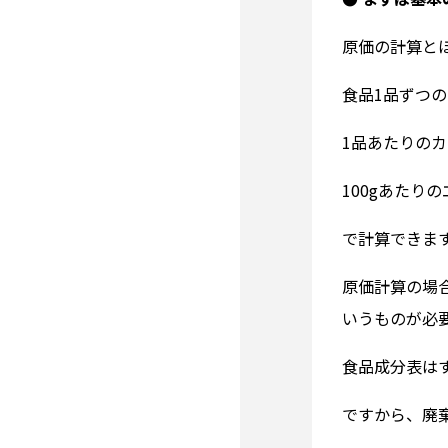
原価の計算と
食品1品ずつ
1品あたりの
100gあたりの
で計算できま
原価計算の場
いうものが必
食品成分表はす
ですから、廃