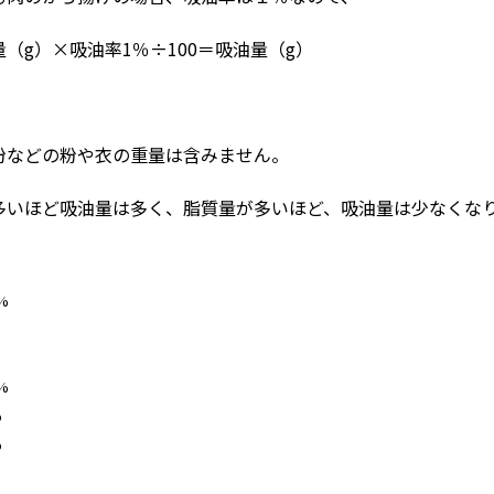
（g）×吸油率1％÷100＝吸油量（g）
粉などの粉や衣の重量は含みません。
多いほど吸油量は多く、脂質量が多いほど、吸油量は少なくな
%
%
%
%