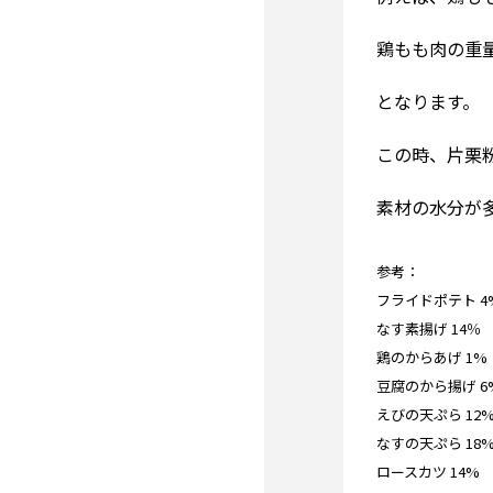
鶏もも肉の重量
となります。
この時、片栗
素材の水分が
参考：
フライドポテト 4
なす素揚げ 14％
鶏のからあげ 1%
豆腐のから揚げ 6
えびの天ぷら 12
なすの天ぷら 18
ロースカツ 14%