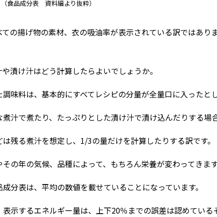
％ （食品成分表 資料編より抜粋）
べての揚げ物の素材、衣の吸油率が表示されている訳ではあり
汁や漬け汁はどう計算したらよいでしょうか。
た調味料は、基本的にすべてレシピの分量が全量口に入ったと
な煮汁で煮たり、たっぷりとした漬け汁で漬け込んだりする場
どは残る煮汁を想定し、1/3の量だけを計算したりする訳です。
やその年の気候、品種によって、もちろん栄養が変わってきま
品成分表は、平均の数値を載せていることになっています。
、表示するエネルギー量は、上下20％までの誤差は認めている