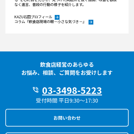
なく進言、普段の行動の様子を紹介します。
KAZU石田プロフィール
arrow_forward
コラム『飲食店現場の眼－小さな気づき－』
arrow_forward
飲食店経営のあらゆる
お悩み、相談、ご質問をお受けします
03-3498-5223
phone_in_talk
受付時間 平日9:30〜17:30
お問い合わせ