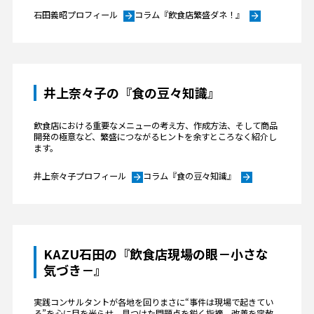
石田義昭プロフィール
コラム『飲食店繁盛ダネ！』
arrow_forward
arrow_forward
井上奈々子の『食の豆々知識』
飲食店における重要なメニューの考え方、作成方法、そして商品
開発の極意など、繁盛につながるヒントを余すところなく紹介し
ます。
井上奈々子プロフィール
コラム『食の豆々知識』
arrow_forward
arrow_forward
KAZU石田の『飲食店現場の眼－小さな
気づき－』
実践コンサルタントが各地を回りまさに“事件は現場で起きてい
る”を心に目を光らせ、見つけた問題点を鋭く指摘、改善を容赦